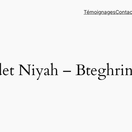
Témoignages
Contac
det Niyah – Bteghri