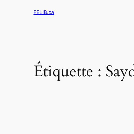
Aller
FELIB.ca
au
contenu
Étiquette :
Say